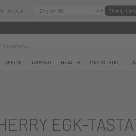
ble language:
Change Lan
OFFICE
GAMING
HEALTH
INDUSTRIAL
U
HERRY EGK-TASTA