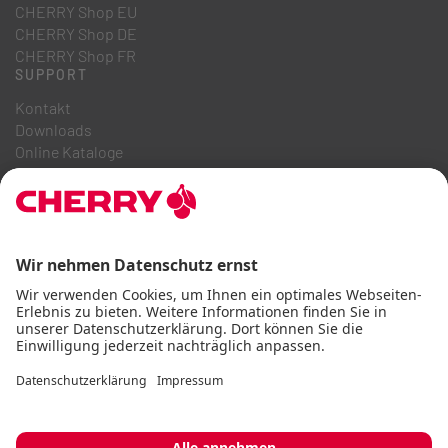
CHERRY Shop EU
CHERRY Shop DE
CHERRY Shop FR
SUPPORT
Kontakt
Downloads
Online Kataloge
FAQ
ÜBER UNS
Karriere
Investor Relations
Hinweisgebersystem
Code of Business Conduct
Barrierefreiheitserklärung
AGB
Nutzungshinweise
Datenschutz