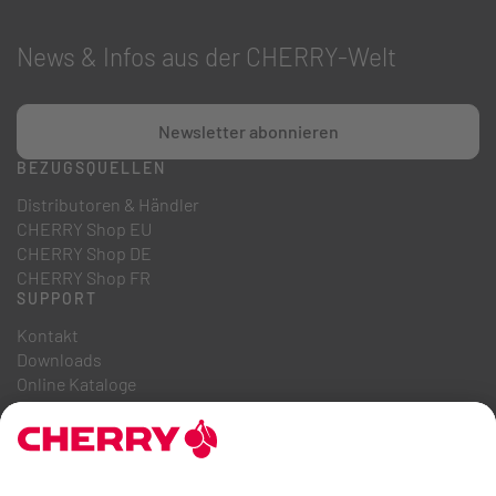
News & Infos aus der CHERRY-Welt
Newsletter abonnieren
BEZUGSQUELLEN
Distributoren & Händler
CHERRY Shop EU
CHERRY Shop DE
CHERRY Shop FR
SUPPORT
Kontakt
Downloads
Online Kataloge
FAQ
ÜBER UNS
Karriere
Investor Relations