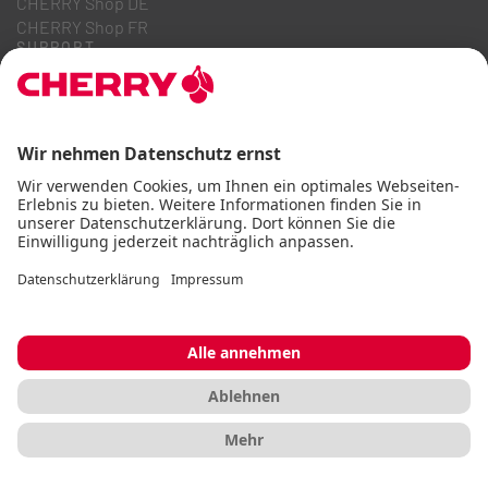
CHERRY Shop DE
CHERRY Shop FR
SUPPORT
Kontakt
Downloads
Online Kataloge
FAQ
ÜBER UNS
Karriere
Investor Relations
Hinweisgebersystem
Code of Business Conduct
Barrierefreiheitserklärung
AGB
Nutzungshinweise
Datenschutz
Impressum
Cookie