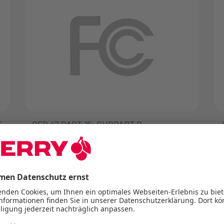
E
CFR 47 PART 15; SUBPART B
(UNINTENTIONAL RADIATORS)
FCC (Federal Communication
Commission) ist eine unabhängige
Behörde in den USA die u. a. die
Anforderungen in der FCC Richtlinie
CFR 47 FCC Part 15 definiert. Diese
Richtlinie beschreibt die Anforderungen