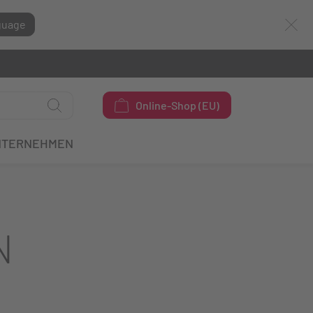
guage
Online-Shop (EU)
NTERNEHMEN
N