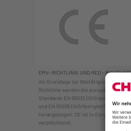
EMV- RICHTLINIE UND RED - RICHTLINI
Als Grundlage zur Bestätigung der EMV-
Richtlinie werden die europäischen
Standards EN 55032 (Störausstrahlung)
und EN 55035 (Störfestigkeit)
herangezogen. CE ist in Europa
verpflichtend.