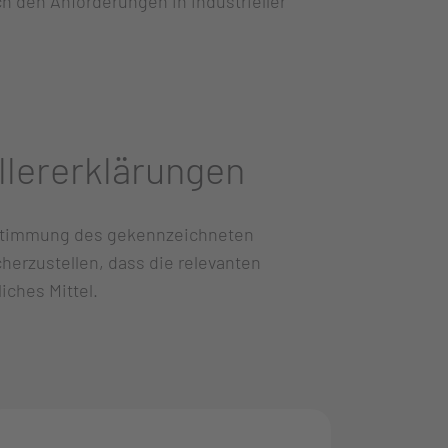
 den Anforderungen in industrieller
llererklärungen
instimmung des gekennzeichneten
herzustellen, dass die relevanten
ches Mittel.