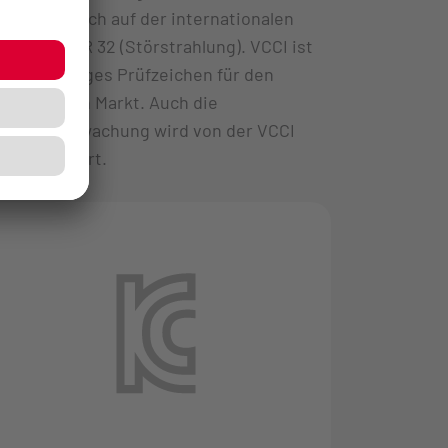
hauptsächlich auf der internationalen
Norm CISPR 32 (Störstrahlung). VCCI ist
ein freiwilliges Prüfzeichen für den
japanischen Markt. Auch die
Marktüberwachung wird von der VCCI
durchgeführt.