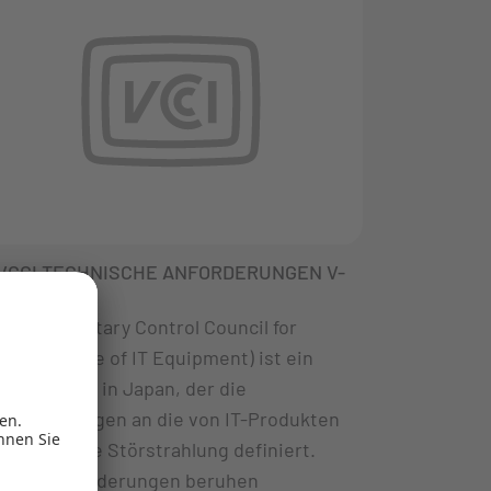
VCCI TECHNISCHE ANFORDERUNGEN V-
3
VCCI (Voluntary Control Council for
Interference of IT Equipment) ist ein
Rat mit Sitz in Japan, der die
Anforderungen an die von IT-Produkten
ausgehende Störstrahlung definiert.
Diese Anforderungen beruhen