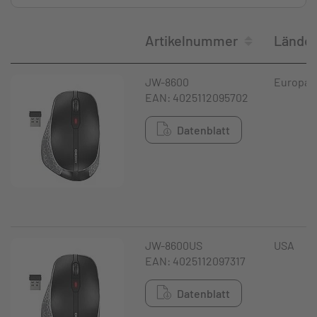
Artikelnummer
Länder
JW-8600
Europa
EAN: 4025112095702
Datenblatt
JW-8600US
USA
EAN: 4025112097317
Datenblatt