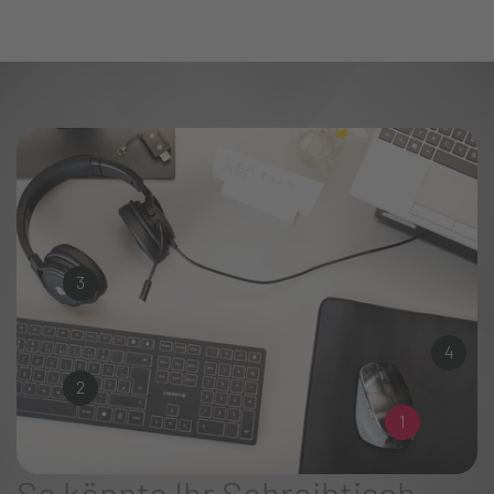
3
4
2
1
So könnte Ihr Schreibtisch