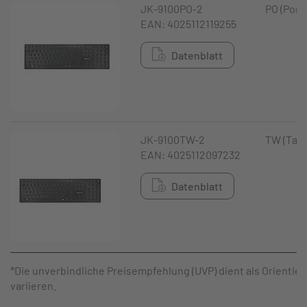
JK-9100PO-2
PO (Port
EAN: 4025112119255
Datenblatt
JK-9100TW-2
TW (Tai
EAN: 4025112097232
Datenblatt
*Die unverbindliche Preisempfehlung (UVP) dient als Orientie
variieren.