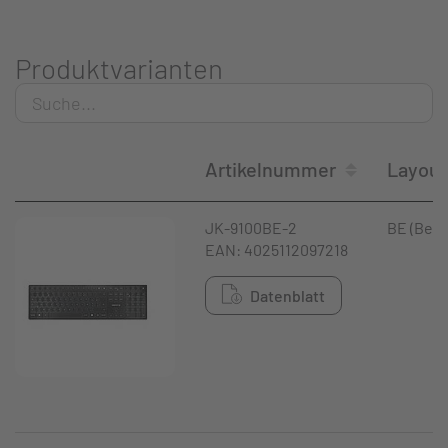
Produktvarianten
Artikelnummer
Layout
JK-9100BE-2
BE (Belg
EAN: 4025112097218
Datenblatt