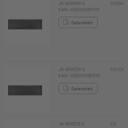
JK-9100CH-2
CH (Schw
EAN: 4025112097133
Datenblatt
JK-9100CN-2
CN (Chin
EAN: 4025112097225
Datenblatt
JK-9100CS-2
CS