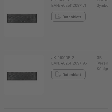
EAN: 4025112097171
Symbol)
Datenblatt
JK-9100GB-2
GB
EAN: 4025112097195
(Vereini
Königrei
Datenblatt