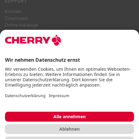
SUPPORT
Kontakt
Downloads
Online Kataloge
FAQ
ÜBER UNS
Karriere
Investor Relations
Hinweisgebersystem
Code of Business Conduct
Barrierefreiheitserklärung
AGB
Nutzungshinweise
Datenschutz
Impressum
Cookie
© CHERRY 2026