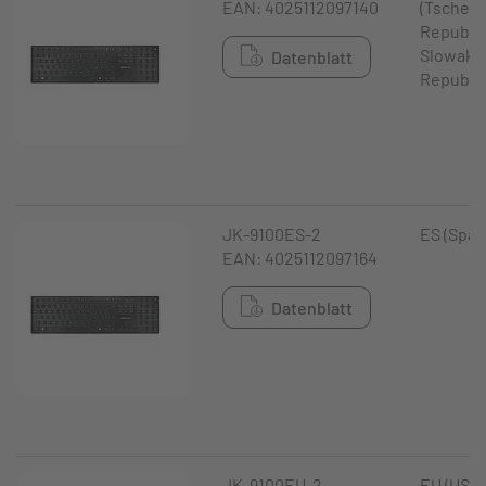
EAN: 4025112097140
(Tschec
Republik
Slowaki
Datenblatt
Republik
JK-9100ES-2
ES (Span
EAN: 4025112097164
Datenblatt
JK-9100EU-2
EU (USA 