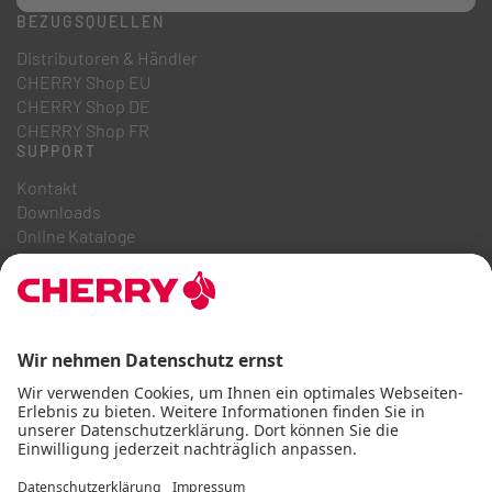
BEZUGSQUELLEN
Distributoren & Händler
CHERRY Shop EU
CHERRY Shop DE
CHERRY Shop FR
SUPPORT
Kontakt
Downloads
Online Kataloge
FAQ
ÜBER UNS
Karriere
Investor Relations
Hinweisgebersystem
Code of Business Conduct