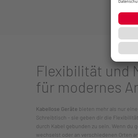
Flexibilität und 
für modernes Ar
Kabellose Geräte
bieten mehr als nur ein
Schreibtisch - sie geben dir die Flexibilit
durch Kabel gebunden zu sein. Wenn du 
wechselst oder an verschiedenen Orten ar