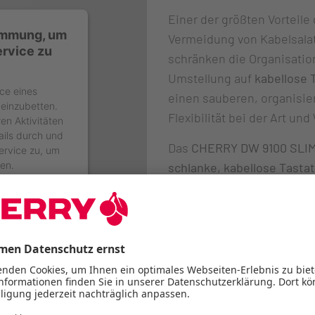
Einer der größten Vorteile
timmung, um
Vermeidung von Kabelsala
rvice zu
schränken die Organisatio
Umstellung auf
kabellose 
ce eines
einen sauberen, organisier
 einzubetten.
Flexibilität bei der Art un
en Aktivitäten
ails durch und
Das
CHERRY DW 9100 SLI
ervice zu, um
en.
schlanke, kabellose Tast
deines Schreibtisches bei
n
Wireless-Funktionalität
lä
verbinden, ohne dass zusä
werden. Das macht es idea
Einrichtung.
DW 9100 SLIM kaufen