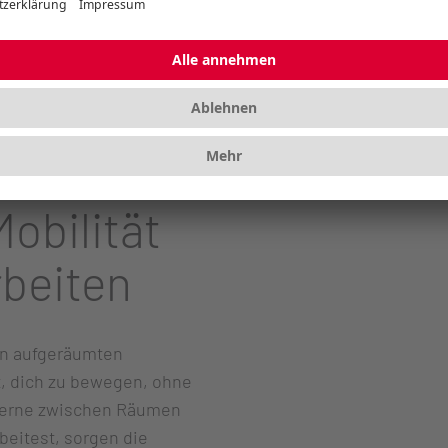
Mobilität
beiten
en aufgeräumten
ät, dich zu bewegen, ohne
gerne zwischen Räumen
beitest, sorgen die