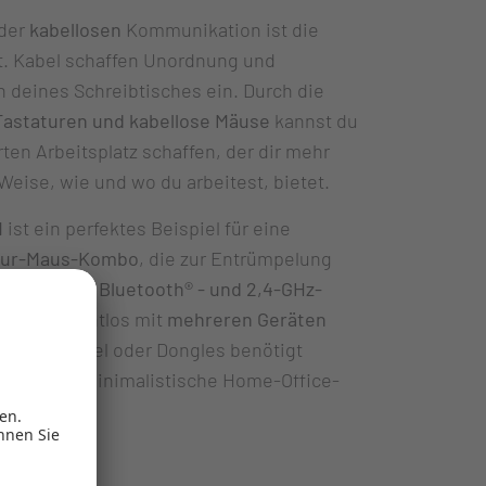
 der
kabellosen
Kommunikation ist die
t. Kabel schaffen Unordnung und
n deines Schreibtisches ein. Durch die
Tastaturen und kabellose Mäuse
kannst du
ten Arbeitsplatz schaffen, der dir mehr
d Weise, wie und wo du arbeitest, bietet.
M
ist ein perfektes Beispiel für eine
atur-Maus-Kombo
, die zur Entrümpelung
trägt. Seine
Bluetooth®
- und 2,4-GHz-
sst sich nahtlos mit
mehreren Geräten
tzliche Kabel oder Dongles benötigt
l für eine minimalistische Home-Office-