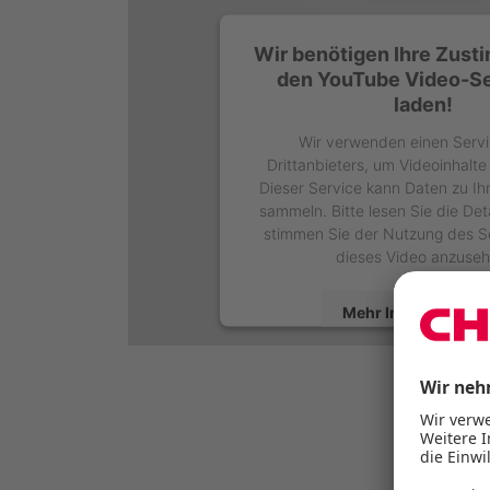
Wir benötigen Ihre Zus
den YouTube Video-Se
laden!
Wir verwenden einen Servi
Drittanbieters, um Videoinhalte
Dieser Service kann Daten zu Ihr
sammeln. Bitte lesen Sie die Det
stimmen Sie der Nutzung des S
dieses Video anzuseh
Mehr Informatione
Akzeptieren