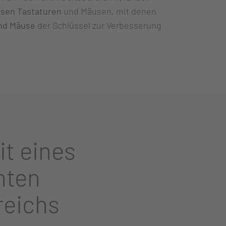
osen Tastaturen
und Mäusen, mit denen
und Mäuse
der Schlüssel zur Verbesserung
it eines
mten
reichs