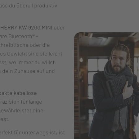
ass du überall produktiv
HERRY KW 9200 MINI
oder
are Bluetooth
®
-
chreibtische oder die
es Gewicht sind sie leicht
st, wo immer du willst.
 dein Zuhause auf und
akte kabellose
räzision für lange
gewährleistet eine
est.
fekt für unterwegs ist, ist