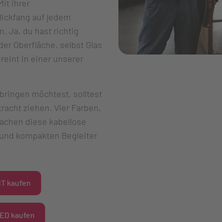
it ihrer
lickfang auf jedem
. Ja, du hast richtig
der Oberfläche, selbst Glas
reint in einer unserer
bringen möchtest, solltest
acht ziehen. Vier Farben,
machen diese kabellose
 und kompakten Begleiter
BT kaufen
ED kaufen