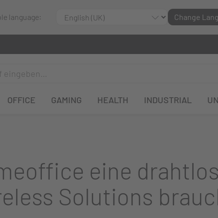
ble language:
Change Lan
OFFICE
GAMING
HEALTH
INDUSTRIAL
U
eoffice eine drahtlo
eless Solutions brauc