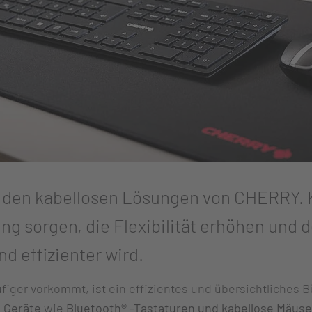
 den kabellosen Lösungen von CHERRY. 
g sorgen, die Flexibilität erhöhen und 
d effizienter wird.
iger vorkommt, ist ein effizientes und übersichtliches Bü
e Geräte
wie
Bluetooth®
-Tastaturen und kabellose Mäuse