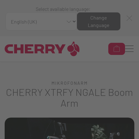
Select available language:
Change
Language
MIKROFONARM
CHERRY XTRFY NGALE Boom
Arm