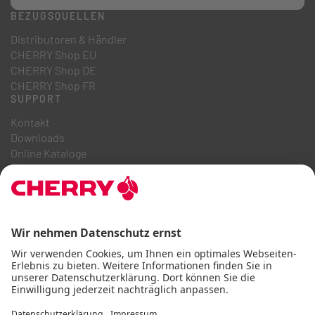
BEZUGSQUELLEN
Distributoren & Händler
CHERRY Shop EU
CHERRY Shop DE
CHERRY Shop FR
SUPPORT
Kontakt
Downloads
Online Kataloge
FAQ
ÜBER UNS
Karriere
Investor Relations
Hinweisgebersystem
Code of Business Conduct