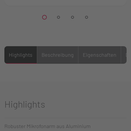
Highlights
Beschreibung
Eigenschaften
D
Highlights
Robuster Mikrofonarm aus Aluminium