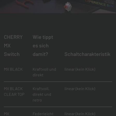
CHERRY
Wie tippt
MX
es sich
Switch
damit?
Schaltcharakteristik
MX BLACK
Kraftvoll und
linear (kein Klick)
direkt
MX BLACK
Kraftvoll,
linear (kein Klick)
CLEAR TOP
direkt und
retro
MX
Federleicht
linear (kein Klick)