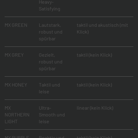
Heavy-
Satisfying
MX GREEN
Lautstark,
taktil und akustisch (mit
robust und
Klick)
spürbar
MX GREY
Gezielt,
taktil (kein Klick)
robust und
spürbar
MX HONEY
Taktil und
taktil (kein Klick)
leise
MX
Ultra-
linear (kein Klick)
NORTHERN
Smooth und
LIGHT
leise
MX PURPLE
Reaktiv und
taktil (kein Klick)