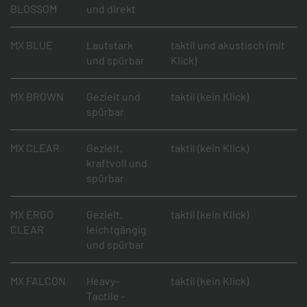
BLOSSOM
und direkt
MX BLUE
Lautstark
taktil und akustisch (mit
und spürbar
Klick)
MX BROWN
Gezielt und
taktil (kein Klick)
spürbar
MX CLEAR
Gezielt,
taktil (kein Klick)
kraftvoll und
spürbar
MX ERGO
Gezielt,
taktil (kein Klick)
CLEAR
leichtgängig
und spürbar
MX FALCON
Heavy-
taktil (kein Klick)
Tactile -