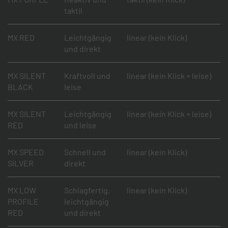
taktil
MX RED
Leichtgängig
linear (kein Klick)
und direkt
MX SILENT
Kraftvoll und
linear (kein Klick + leise)
BLACK
leise
MX SILENT
Leichtgängig
linear (kein Klick + leise)
RED
und leise
MX SPEED
Schnell und
linear (kein Klick)
SILVER
direkt
MX LOW
Schlagfertig,
linear (kein Klick)
PROFILE
leichtgängig
RED
und direkt