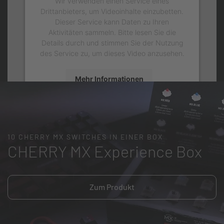
Wir verwenden einen Service eines
Drittanbieters, um Videoinhalte einzubetten.
Dieser Service kann Daten zu Ihren
Aktivitäten sammeln. Bitte lesen Sie die
Details durch und stimmen Sie der Nutzung
des Service zu, um dieses Video anzusehen.
Mehr Informationen
Akzeptieren
10 CHERRY MX SWITCHES IN EINER BOX
CHERRY MX Experience Box
Zum Produkt