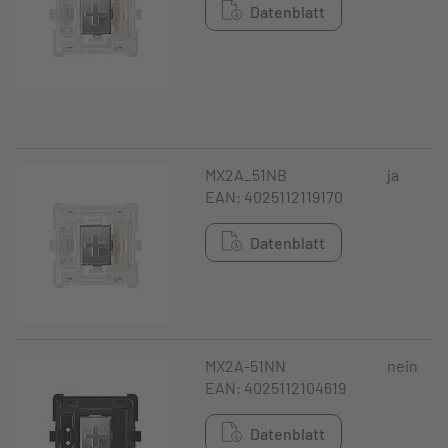
Datenblatt
MX2A_51NB
ja
EAN: 4025112119170
Datenblatt
MX2A-51NN
nein
EAN: 4025112104619
Datenblatt