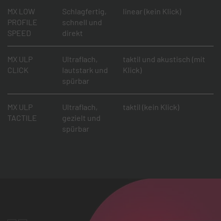
MX LOW
Schlagfertig,
linear (kein Klick)
PROFILE
schnell und
SPEED
direkt
MX ULP
Ultraflach,
taktil und akustisch (mit
CLICK
lautstark und
Klick)
spürbar
MX ULP
Ultraflach,
taktil (kein Klick)
TACTILE
gezielt und
spürbar