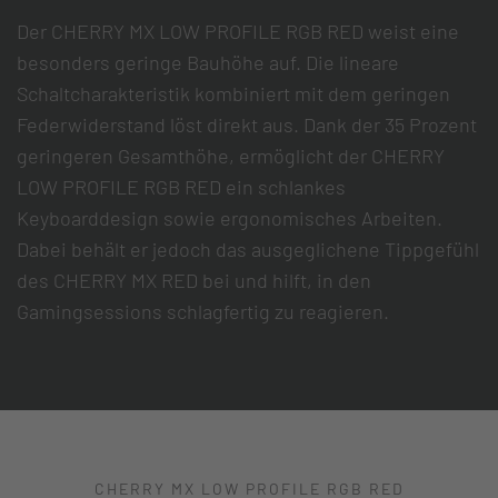
Der CHERRY MX LOW PROFILE RGB RED weist eine
besonders geringe Bauhöhe auf. Die lineare
Schaltcharakteristik kombiniert mit dem geringen
Federwiderstand löst direkt aus. Dank der 35 Prozent
geringeren Gesamthöhe, ermöglicht der CHERRY
LOW PROFILE RGB RED ein schlankes
Keyboarddesign sowie ergonomisches Arbeiten.
Dabei behält er jedoch das ausgeglichene Tippgefühl
des CHERRY MX RED bei und hilft, in den
Gamingsessions schlagfertig zu reagieren.
CHERRY MX LOW PROFILE RGB RED