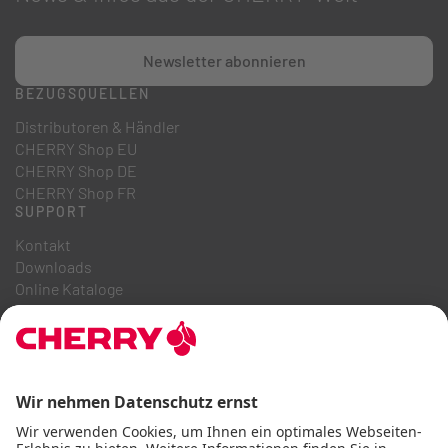
Newsletter abonnieren
BEZUGSQUELLEN
Distributoren & Händler
CHERRY Shop EU
CHERRY Shop DE
CHERRY Shop FR
SUPPORT
Kontakt
Downloads
Online Kataloge
FAQ
ÜBER UNS
Karriere
Investor Relations
Hinweisgebersystem
Code of Business Conduct