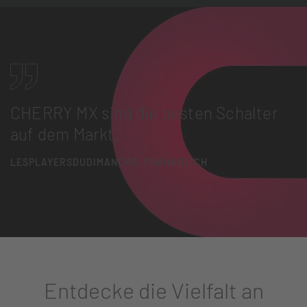
CHERRY MX sind die besten Schalter
auf dem Markt.
LESPLAYERSDUDIMANCHE, FRANKREICH
Entdecke die Vielfalt an