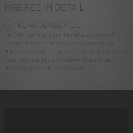
RGB RED IM DETAIL
GEHÄUSE-OBERTEIL
1
Ein CAD-Hochpräzisions-Bauteil aus Kunststoff-
Polymer. Mit einer Toleranz von weniger als 0,01
Millimetern, führt es präzise den Schalt-Schlitten und
bildet gleichzeitig die Aufnahme für die Schalt-
Mechanik des CHERRY-MX-Moduls.