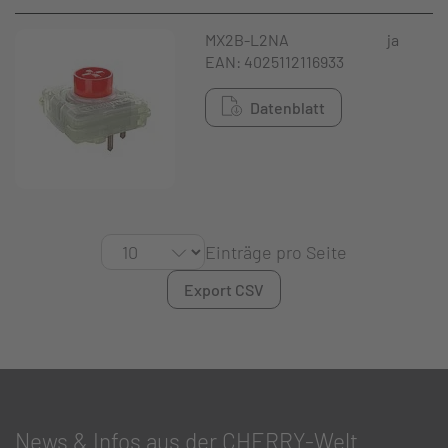
MX2B-L2NA
ja
EAN: 4025112116933
Datenblatt
Einträge pro Seite
Export CSV
News & Infos aus der CHERRY-Welt