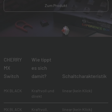
Zum Produkt
CHERRY
Wie tippt
MX
es sich
Switch
damit?
Schaltcharakteristik
MX BLACK
Kraftvoll und
linear (kein Klick)
direkt
MX BLACK
Kraftvoll,
linear (kein Klick)