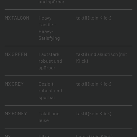
und spürbar
MX FALCON
Heavy-
taktil (kein Klick)
Tactile -
Heavy-
Satisfying
MX GREEN
Lautstark,
taktil und akustisch (mit
robust und
Klick)
spürbar
MX GREY
Gezielt,
taktil (kein Klick)
robust und
spürbar
MX HONEY
Taktil und
taktil (kein Klick)
leise
MX
Ultra-
linear (kein Klick)