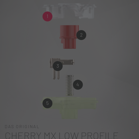
1
2
3
4
5
DAS ORIGINAL
CHERRY MX LOW PROFILE