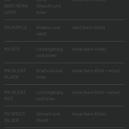
NORTHERN
Smooth und
LIGHT
leise
MX PURPLE
Reaktiv und
taktil (kein Klick)
taktil
MX RED
Leichtgängig
linear (kein Klick)
und direkt
MX SILENT
Kraftvoll und
linear (kein Klick + leise)
BLACK
leise
MX SILENT
Leichtgängig
linear (kein Klick + leise)
RED
und leise
MX SPEED
Schnell und
linear (kein Klick)
SILVER
direkt