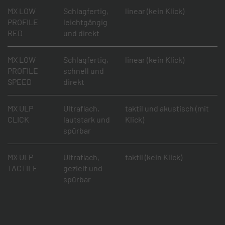
MX LOW
Schlagfertig,
linear (kein Klick)
PROFILE
leichtgängig
RED
und direkt
MX LOW
Schlagfertig,
linear (kein Klick)
PROFILE
schnell und
SPEED
direkt
MX ULP
Ultraflach,
taktil und akustisch (mit
CLICK
lautstark und
Klick)
spürbar
MX ULP
Ultraflach,
taktil (kein Klick)
TACTILE
gezielt und
spürbar