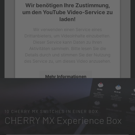
Wir benötigen Ihre Zustimmung,
um den YouTube Video-Service zu
laden!
Wir verwenden einen Service eines
Drittanbieters, um Videoinhalte einzubetten.
Dieser Service kann Daten zu Ihren
Aktivitäten sammeln. Bitte lesen Sie die
Details durch und stimmen Sie der Nutzung
des Service zu, um dieses Video anzusehen.
Mehr Informationen
Akzeptieren
10 CHERRY MX SWITCHES IN EINER BOX
CHERRY MX Experience Box