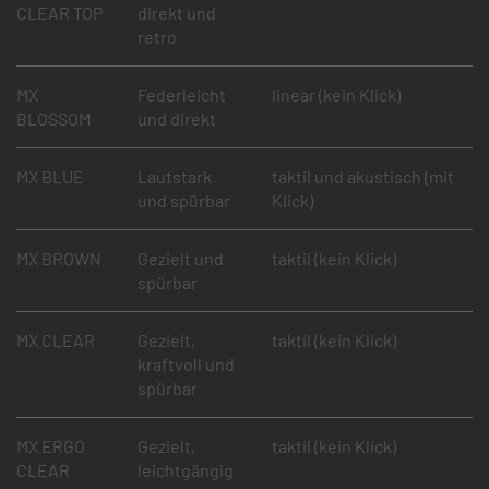
CLEAR TOP
direkt und
retro
MX
Federleicht
linear (kein Klick)
BLOSSOM
und direkt
MX BLUE
Lautstark
taktil und akustisch (mit
und spürbar
Klick)
MX BROWN
Gezielt und
taktil (kein Klick)
spürbar
MX CLEAR
Gezielt,
taktil (kein Klick)
kraftvoll und
spürbar
MX ERGO
Gezielt,
taktil (kein Klick)
CLEAR
leichtgängig