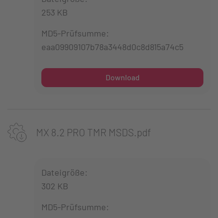
253 KB
MD5-Prüfsumme:
eaa09909107b78a3448d0c8d815a74c5
Download
MX 8.2 PRO TMR MSDS.pdf
Dateigröße:
302 KB
MD5-Prüfsumme: