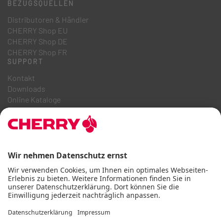
BEZUGSQUELLEN
Distributoren & Händler
CHERRY Shop EU
CHERRY Shop DE
CHERRY Shop FR
SUPPORT
Kontakt
Downloads
Online Kataloge
FAQ
ÜBER UNS
Karriere
Investor Relations
Hinweisgebersystem
Code of Business Conduct