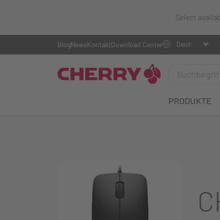
Select availa
Blog
News
Kontakt
Download Center
PRODUKTE
C