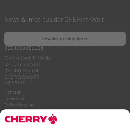
News & Infos aus der CHERRY-Welt
Newsletter abonnieren
BEZUGSQUELLEN
Distributoren & Händler
CHERRY Shop EU
CHERRY Shop DE
CHERRY Shop FR
SUPPORT
Kontakt
Downloads
Online Kataloge
FAQ
ÜBER UNS
Karriere