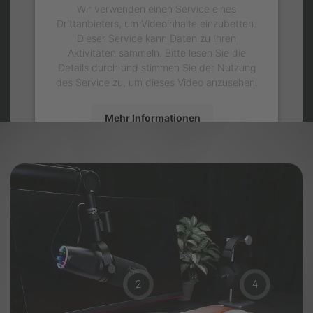
Wir verwenden einen Service eines
Drittanbieters, um Videoinhalte einzubetten.
Dieser Service kann Daten zu Ihren
Aktivitäten sammeln. Bitte lesen Sie die
Details durch und stimmen Sie der Nutzung
des Service zu, um dieses Video anzusehen.
Mehr Informationen
Akzeptieren
2
4