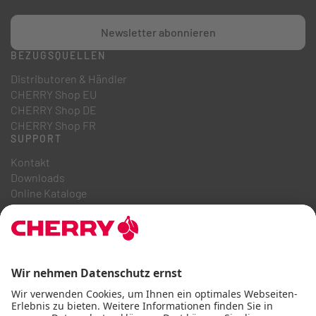
Newsletter abonnieren
BEZUGSQUELLEN
Distributoren & Händler
CHERRY Shop EU
CHERRY Shop DE
CHERRY Shop FR
SUPPORT
Kontakt
Downloads
Online Kataloge
FAQ
ÜBER UNS
Karriere
Investor Relations
Hinweisgebersystem
Code of Business Conduct