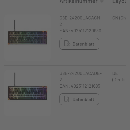
Artikelnummer
Layout
G8E-24200LACACN-
CN (Chin
2
EAN: 4025112120930
Datenblatt
G8E-24200LACADE-
DE
2
(Deutsch
EAN: 4025112121685
Datenblatt