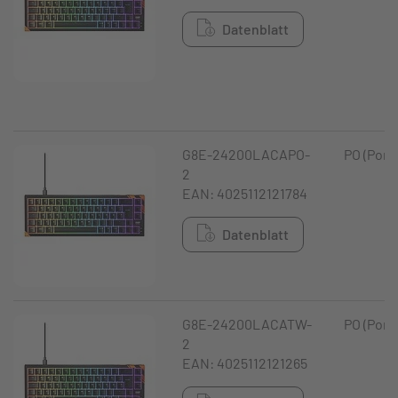
Datenblatt
G8E-24200LACAPO-
PO (Port
2
EAN: 4025112121784
Datenblatt
G8E-24200LACATW-
PO (Port
2
EAN: 4025112121265