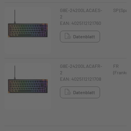
G8E-24200LACAES-
SP (Span
2
EAN: 4025112121760
Datenblatt
G8E-24200LACAFR-
FR
2
(Frankre
EAN: 4025112121708
Datenblatt