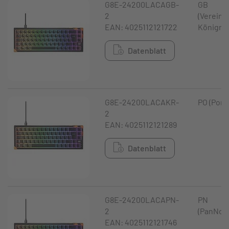
G8E-24200LACAGB-
GB
2
(Vereini
EAN: 4025112121722
Königrei
Datenblatt
G8E-24200LACAKR-
PO (Port
2
EAN: 4025112121289
Datenblatt
G8E-24200LACAPN-
PN
2
(PanNord
EAN: 4025112121746