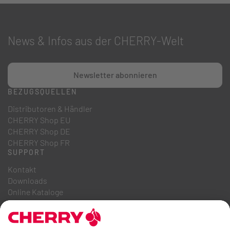
News & Infos aus der CHERRY-Welt
Newsletter abonnieren
BEZUGSQUELLEN
Distributoren & Händler
CHERRY Shop EU
CHERRY Shop DE
CHERRY Shop FR
SUPPORT
Kontakt
Downloads
Online Kataloge
FAQ
ÜBER UNS
Karriere