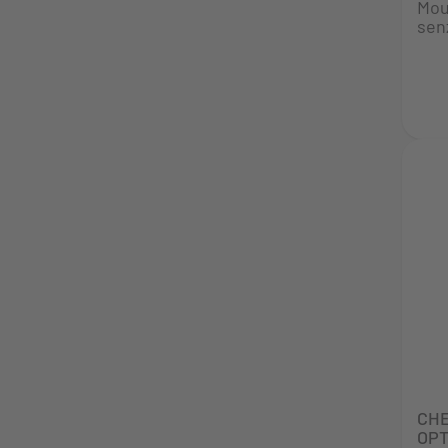
Mou
senz
CH
OPT