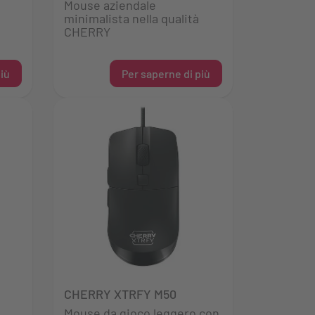
Mouse aziendale
minimalista nella qualità
CHERRY
iù
Per saperne di più
CHERRY XTRFY M50
Mouse da gioco leggero con