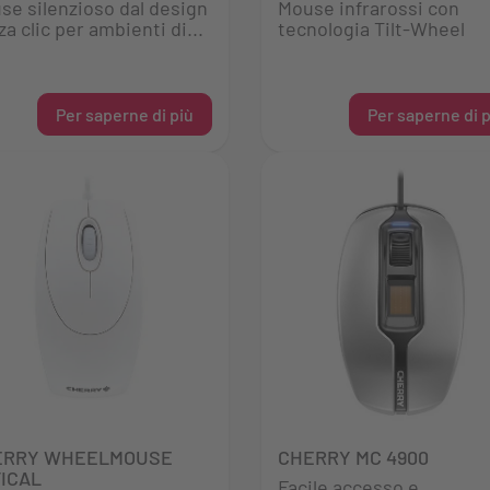
se silenzioso dal design
Mouse infrarossi con
a clic per ambienti di...
tecnologia Tilt-Wheel
Per saperne di più
Per saperne di p
ERRY WHEELMOUSE
CHERRY MC 4900
ICAL
Facile accesso e