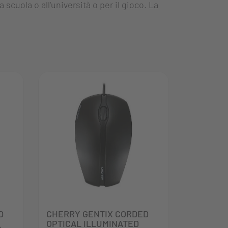
 scuola o all'università o per il gioco. La
D
CHERRY GENTIX CORDED
OPTICAL ILLUMINATED
p