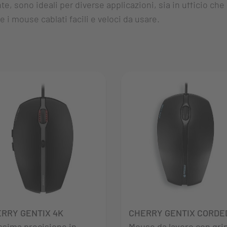
e, sono ideali per diverse applicazioni, sia in ufficio che a
i mouse cablati facili e veloci da usare.
RRY GENTIX 4K
CHERRY GENTIX CORDE
issima precisione in
Mouse da lavoro con gri