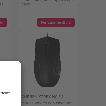
te
cavo
iù
Per saperne di più
CHERRY XTRFY MC 3.1
gero
Mouse veloce con cavo per