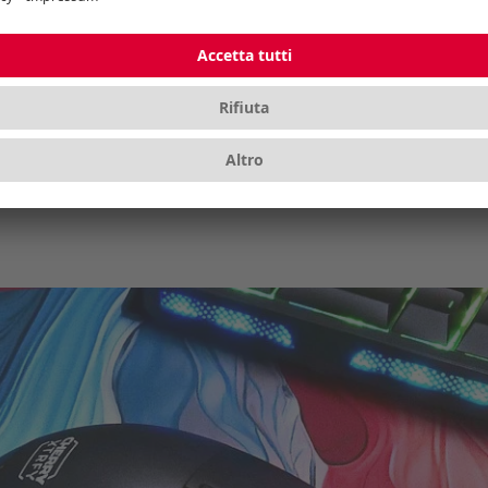
con illuminazione RGB
Per saperne di più
Per saperne di p
1
2
›
»
(attuale)