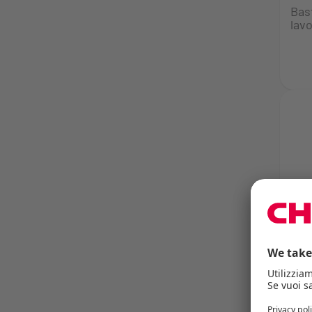
Bast
lav
CHE
Mou