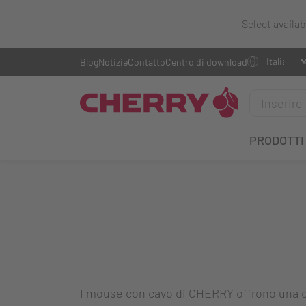
Select availa
Blog
Notizie
Contatto
Centro di download
PRODOTTI
I mouse con cavo di CHERRY offrono una co