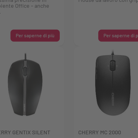
iente Office – anche
.
Per saperne di più
Per saperne di p
RRY GENTIX SILENT
CHERRY MC 2000