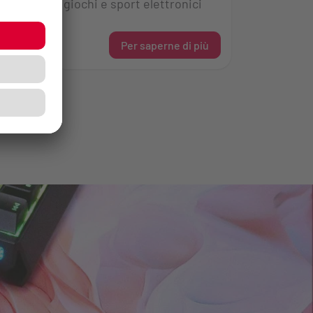
giochi e sport elettronici
iù
Per saperne di più