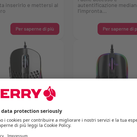
a inserirlo e mettersi al
autentificazione median
oro
l’impronta...
Per saperne di più
Per saperne di p
RRY XTRFY M4 RGB
CHERRY XTRFY MZ1 RGB
se da gioco ultraleggero
Mouse da gioco ultraleg