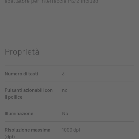
adattatore per interfaccia PS/2 incluso
Proprietà
Numero di tasti
3
Pulsanti azionabili con
no
il pollice
Illuminazione
No
Risoluzione massima
1000 dpi
(dpi)