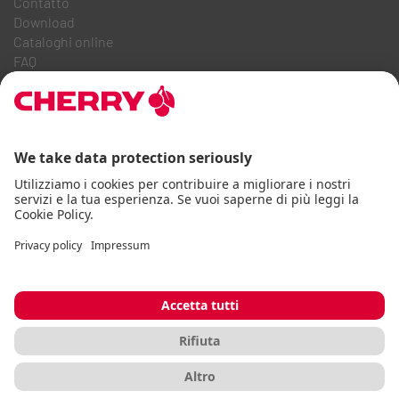
Contatto
Download
Cataloghi online
FAQ
CHI SIAMO
Carriera
Relazioni con gli investitori
Sistema Whistleblowing
Codice di condotta aziendale
Dichiarazione di accessibilità
Termini e condizioni
Istruzioni d'uso
Protezione dei dati
Impronta
Cookie
© CHERRY 2026