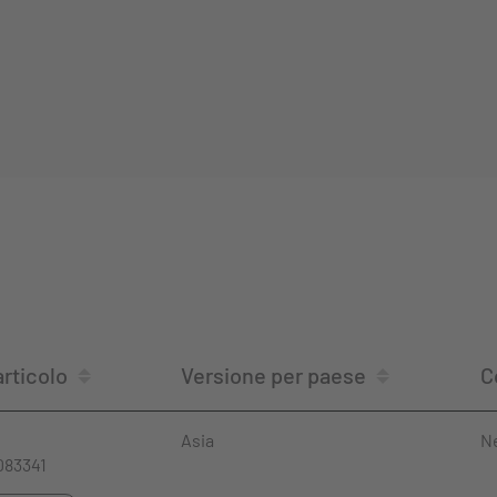
rticolo
Versione per paese
C
Asia
N
083341