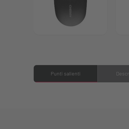
Punti salienti
Descr