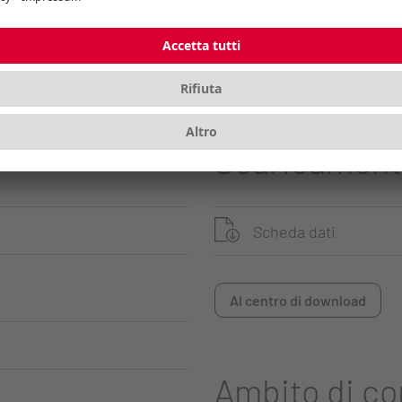
Scaricament
Scheda dati
Al centro di download
Ambito di c