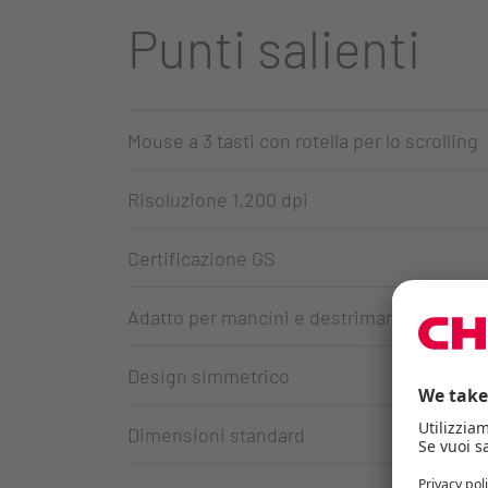
Punti salienti
Mouse a 3 tasti con rotella per lo scrolling
Risoluzione 1.200 dpi
Certificazione GS
Adatto per mancini e destrimani
Design simmetrico
Dimensioni standard