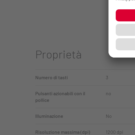
Proprietà
Numero di tasti
3
Pulsanti azionabili con il
no
pollice
Illuminazione
No
Risoluzione massima (dpi)
1200 dpi