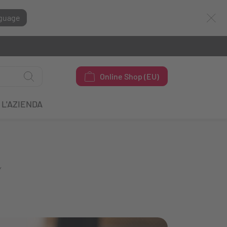
guage
Online Shop (EU)
L'AZIENDA
Y