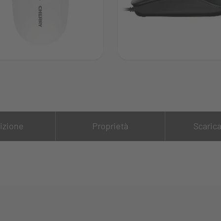
izione
Proprietà
Scaric