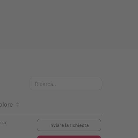
olore
ero
Inviare la richiesta