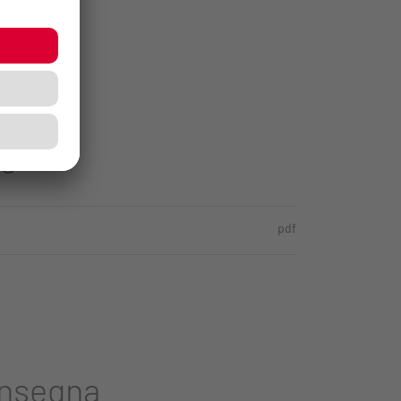
o
pdf
onsegna