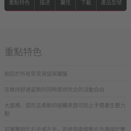
重點特色
描述
屬性
下載
產品型號
重點特色
相容於所有常見滑鼠與鍵盤
在維持舒適姿勢的同時提供完全的活動自由
大面積、弧形且柔軟的接觸表面可防止手臂產生壓力
點
可單獨用於右手或左手，若使用兩個墊片亦適用於雙