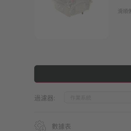
滑順
過濾器:
數據表