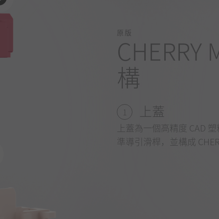
原版
CHERRY 
構
上蓋
1
上蓋為一個高精度 CAD 塑
準導引滑桿，並構成 CHER