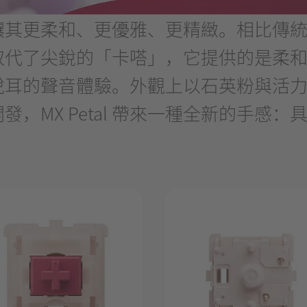
觸感，讓其更柔和、更優雅、更精緻。相比
取代了尖銳的「卡嗒」，它提供的是柔
悅耳的聲音體驗。外觀上以石英粉與活
，MX Petal 帶來一種全新的手感