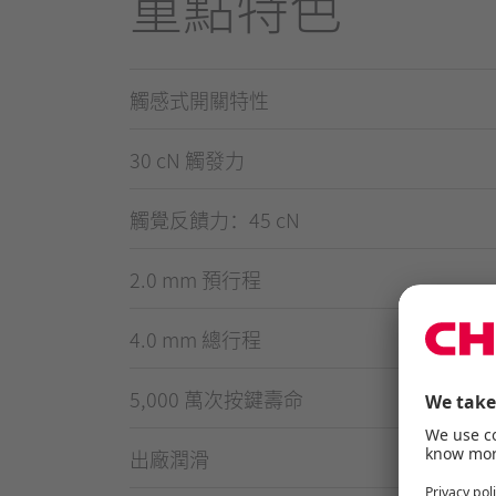
重點特色
觸感式開關特性
30 cN 觸發力
觸覺反饋力：45 cN
2.0 mm 預行程
4.0 mm 總行程
5,000 萬次按鍵壽命
出廠潤滑