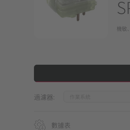
S
機敏
過濾器:
數據表