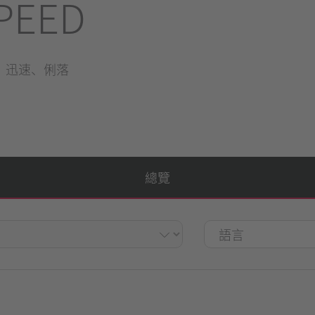
PEED
、迅速、俐落
總覽