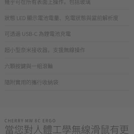
幾乎可在所有表面上操作，包括玻璃
狀態 LED 顯示電池電量、充電狀態與當前解析度
可透過 USB-C 為鋰電池充電
超小型奈米接收器，支援無線操作
六顆按鍵與一組滾輪
隨附實用的攜行收納袋
CHERRY MW 8C ERGO
當您對人體工學無線滑鼠有更