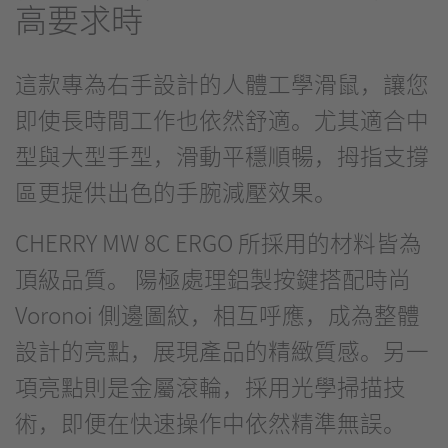
高要求時
這款專為右手設計的人體工學滑鼠，讓您
即使長時間工作也依然舒適。尤其適合中
型與大型手型，滑動平穩順暢，拇指支撐
區更提供出色的手腕減壓效果。
CHERRY MW 8C ERGO 所採用的材料皆為
頂級品質。 陽極處理鋁製按鍵搭配時尚
Voronoi 側邊圖紋，相互呼應，成為整體
設計的亮點，展現產品的精緻質感。另一
項亮點則是金屬滾輪，採用光學掃描技
術，即便在快速操作中依然精準無誤。