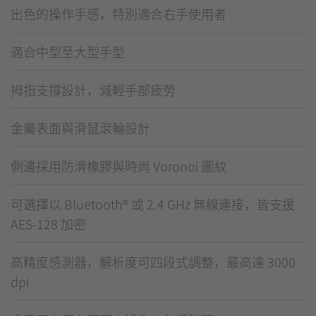
出色的操作手感，特別適合右手使用者
適合中型至大型手型
拇指支撐設計，減輕手部疲勞
金屬表面與滑鼠滾輪設計
側邊採用防滑橡膠與時尚 Voronoi 圖紋
可選擇以 Bluetooth® 或 2.4 GHz 無線連接，皆支援
AES-128 加密
高精度感測器，解析度可四段式調整，最高達 3000
dpi