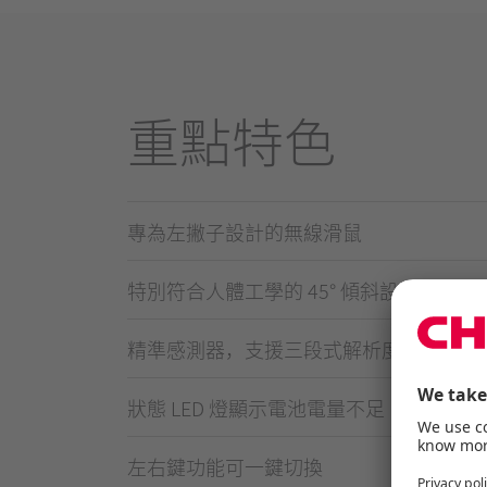
重點特色
專為左撇子設計的無線滑鼠
特別符合人體工學的 45° 傾斜設計
精準感測器，支援三段式解析度調整
狀態 LED 燈顯示電池電量不足
左右鍵功能可一鍵切換