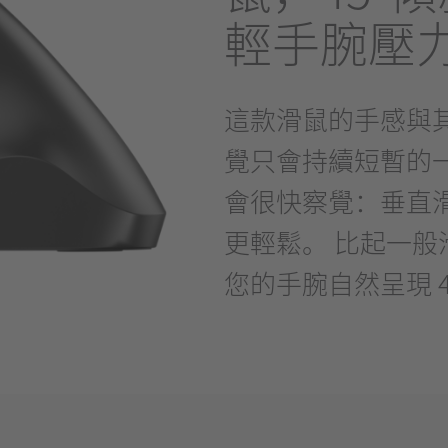
輕手腕壓
這款滑鼠的手感與
覺只會持續短暫的
會很快察覺：垂直
更輕鬆。 比起一
您的手腕自然呈現 4