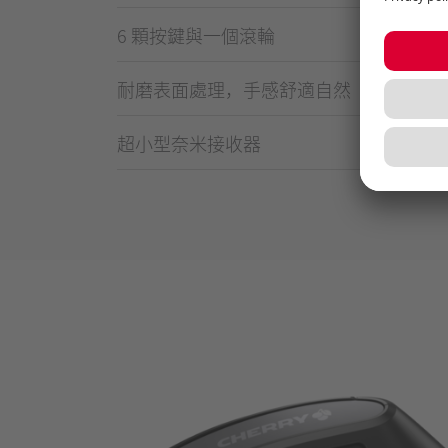
6 顆按鍵與一個滾輪
耐磨表面處理，手感舒適自然
超小型奈米接收器