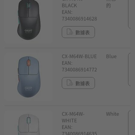
BLACK
的
EAN:
7340086914628
數據表
CX-M64W-BLUE
Blue
EAN:
7340086914772
數據表
CX-M64W-
White
WHITE
EAN:
7340086914635