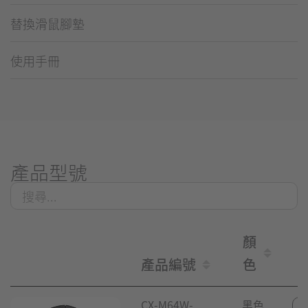
替換滑鼠腳墊
使用手冊
產品型號
顏
產品編號
色
CX-M64W-
黑色