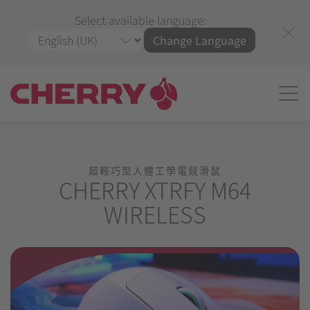
Select available language:
Change Language
超輕巧型人體工學電競滑鼠
CHERRY XTRFY M64
WIRELESS