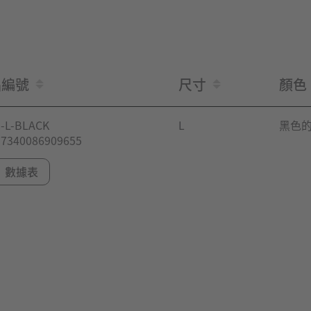
品編號
尺寸
顏色
-L-BLACK
L
黑色的
 7340086909655
數據表