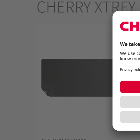
CHERRY XTRFY