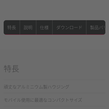
特長
説明
仕様
ダウンロード
製品バリ
特長
頑丈なアルミニウム製ハウジング
モバイル使用に最適なコンパクトサイズ