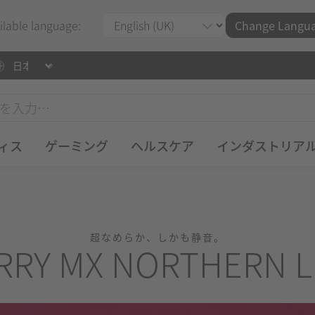
ilable language:
Change Langu
ィス
ゲーミング
ヘルスケア
インダストリア
超なめらか、しかも静音。
RRY MX NORTHERN L