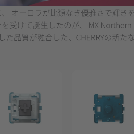
、 オーロラが比類なき優雅さで輝きを
て誕生したのが、 MX Northern L
した品質が融合した、CHERRYの新た