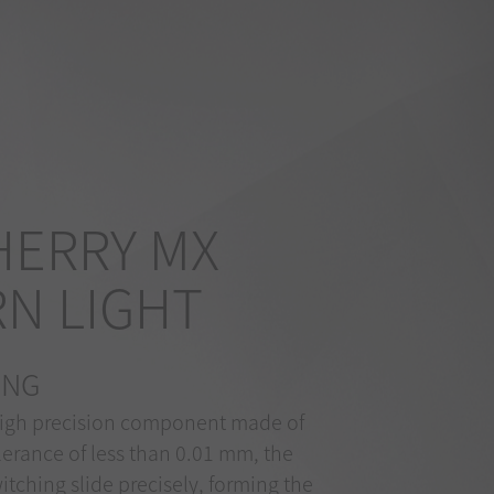
HERRY MX
N LIGHT
ING
high precision component made of
olerance of less than 0.01 mm, the
ching slide precisely, forming the