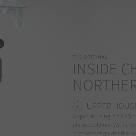
2
THE ORIGINAL
INSIDE C
NORTHER
UPPER HOUS
1
Upper Housing is a CAD 
plastic polymer. With a t
component guides the swit