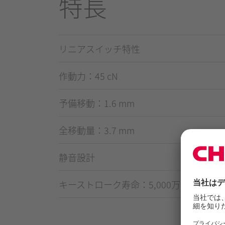
特長
リニアスイッチ特性
作動力：45 cN
予備移動：1.6 mm
全移動量：3.7 mm
静音設計
キーストローク寿命：5,000万回