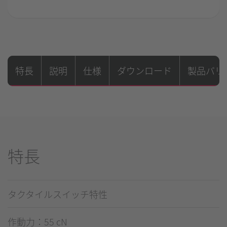
特長
説明
仕様
ダウンロード
製品バリ
特長
タクタイルスイッチ特性
作動力：55 cN