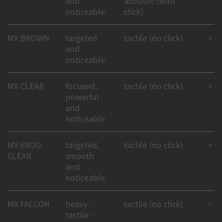
and
acoustic (with
noticeable
click)
MX BROWN
targeted
tactile (no click)
> 1
and
noticeable
MX CLEAR
focused,
tactile (no click)
> 50
powerful
and
noticeable
MX ERGO
targeted,
tactile (no click)
> 50
CLEAR
smooth
and
noticeable
MX FALCON
heavy-
tactile (no click)
> 50
tactile -