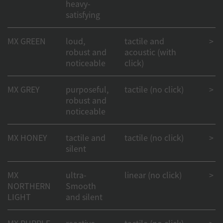
heavy-
satisfying
MX GREEN
loud,
tactile and
> 50
robust and
acoustic (with
noticeable
click)
MX GREY
purposeful,
tactile (no click)
> 50
robust and
noticeable
MX HONEY
tactile and
tactile (no click)
> 50
silent
MX
ultra-
linear (no click)
> 50
NORTHERN
Smooth
LIGHT
and silent
MX PURPLE
reactive
tactile (no click)
> 50