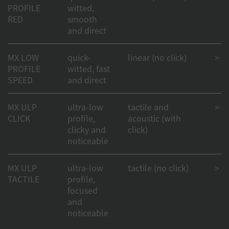
PROFILE
witted,
RED
smooth
and direct
MX LOW
quick-
linear (no click)
> 1
PROFILE
witted, fast
SPEED
and direct
MX ULP
ultra-low
tactile and
> 50
CLICK
profile,
acoustic (with
clicky and
click)
noticeable
MX ULP
ultra-low
tactile (no click)
> 50
TACTILE
profile,
focused
and
noticeable