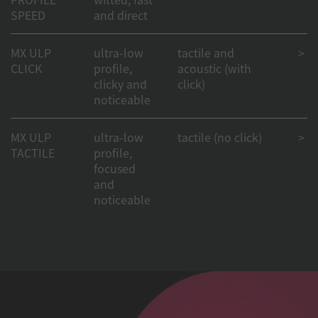
SPEED
and direct
MX ULP
ultra-low
tactile and
> 50
CLICK
profile,
acoustic (with
clicky and
click)
noticeable
MX ULP
ultra-low
tactile (no click)
> 50
TACTILE
profile,
focused
and
noticeable