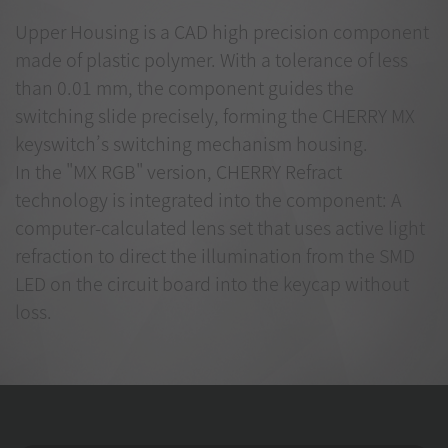
Upper Housing is a CAD high precision component
made of plastic polymer. With a tolerance of less
than 0.01 mm, the component guides the
switching slide precisely, forming the CHERRY MX
keyswitch’s switching mechanism housing.
In the "MX RGB" version, CHERRY Refract
technology is integrated into the component: A
computer-calculated lens set that uses active light
refraction to direct the illumination from the SMD
LED on the circuit board into the keycap without
loss.