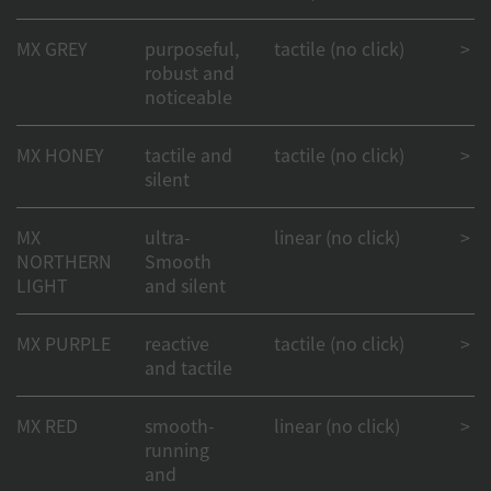
MX GREY
purposeful,
tactile (no click)
> 50
robust and
noticeable
MX HONEY
tactile and
tactile (no click)
> 50
silent
MX
ultra-
linear (no click)
> 50
NORTHERN
Smooth
LIGHT
and silent
MX PURPLE
reactive
tactile (no click)
> 50
and tactile
MX RED
smooth-
linear (no click)
> 1
running
and