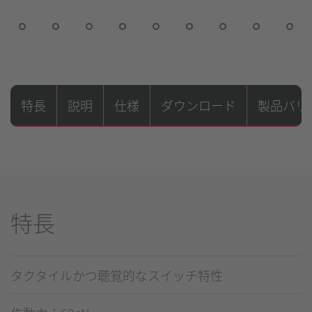
特長
説明
仕様
ダウンロード
製品バリ
特長
タクタイルかつ聴覚的なスイッチ特性