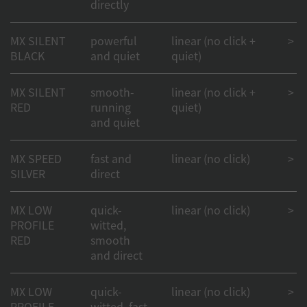
directly
MX SILENT
powerful
linear (no click +
> 50
BLACK
and quiet
quiet)
MX SILENT
smooth-
linear (no click +
> 50
RED
running
quiet)
and quiet
MX SPEED
fast and
linear (no click)
> 1
SILVER
direct
MX LOW
quick-
linear (no click)
> 1
PROFILE
witted,
RED
smooth
and direct
MX LOW
quick-
linear (no click)
> 1
PROFILE
witted, fast