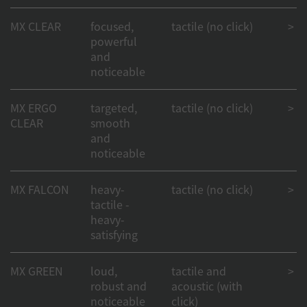
MX CLEAR
focused,
tactile (no click)
> 50
powerful
and
noticeable
MX ERGO
targeted,
tactile (no click)
> 50
CLEAR
smooth
and
noticeable
MX FALCON
heavy-
tactile (no click)
> 50
tactile -
heavy-
satisfying
MX GREEN
loud,
tactile and
> 50
robust and
acoustic (with
noticeable
click)