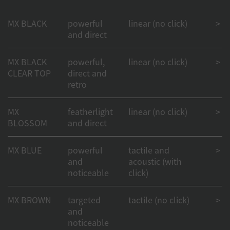
MX BLACK
powerful
linear (no click)
> 1
and direct
MX BLACK
powerful,
linear (no click)
> 50
CLEAR TOP
direct and
retro
MX
featherlight
linear (no click)
> 1
BLOSSOM
and direct
MX BLUE
powerful
tactile and
> 50
and
acoustic (with
noticeable
click)
MX BROWN
targeted
tactile (no click)
> 1
and
noticeable