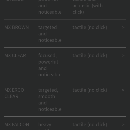
and
acoustic (with
noticeable
click)
MX BROWN
targeted
tactile (no click)
> 1
and
noticeable
MX CLEAR
focused,
tactile (no click)
> 50
powerful
and
noticeable
MX ERGO
targeted,
tactile (no click)
> 50
CLEAR
smooth
and
noticeable
MX FALCON
heavy-
tactile (no click)
> 50