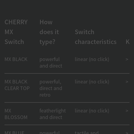
CHERRY
How
MX
does it
Switch
Switch
type?
characteristics
Ke
MX BLACK
powerful
linear (no click)
> 1
and direct
MX BLACK
powerful,
linear (no click)
> 50
CLEAR TOP
direct and
retro
MX
featherlight
linear (no click)
> 1
BLOSSOM
and direct
MX BLUE
powerful
tactile and
> 50