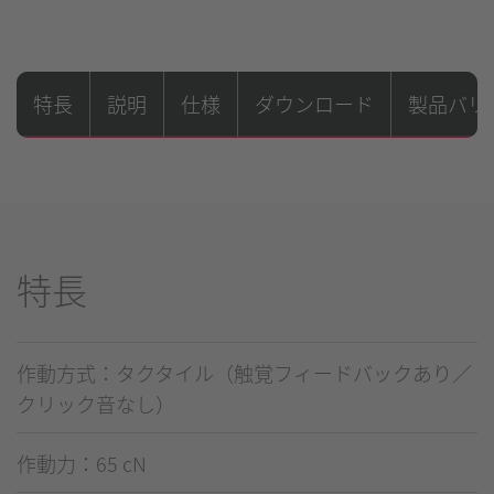
特長
説明
仕様
ダウンロード
製品バリ
特長
作動方式：タクタイル（触覚フィードバックあり／
クリック音なし）
作動力：65 cN