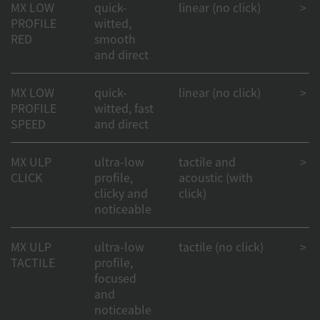
MX LOW
quick-
linear (no click)
> 1
PROFILE
witted,
RED
smooth
and direct
MX LOW
quick-
linear (no click)
> 1
PROFILE
witted, fast
SPEED
and direct
MX ULP
ultra-low
tactile and
> 50
CLICK
profile,
acoustic (with
clicky and
click)
noticeable
MX ULP
ultra-low
tactile (no click)
> 50
TACTILE
profile,
focused
and
noticeable