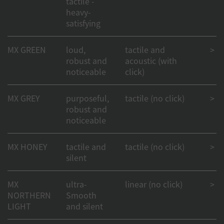
tactile -
heavy-
satisfying
MX GREEN
loud,
tactile and
> 50
robust and
acoustic (with
noticeable
click)
MX GREY
purposeful,
tactile (no click)
> 50
robust and
noticeable
MX HONEY
tactile and
tactile (no click)
> 50
silent
MX
ultra-
linear (no click)
> 50
NORTHERN
Smooth
LIGHT
and silent