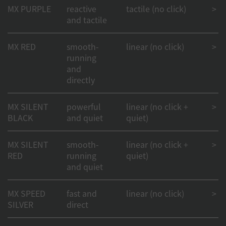
MX PURPLE
reactive
tactile (no click)
> 50
and tactile
MX RED
smooth-
linear (no click)
> 1
running
and
directly
MX SILENT
powerful
linear (no click +
> 50
BLACK
and quiet
quiet)
MX SILENT
smooth-
linear (no click +
> 50
RED
running
quiet)
and quiet
MX SPEED
fast and
linear (no click)
> 1
SILVER
direct