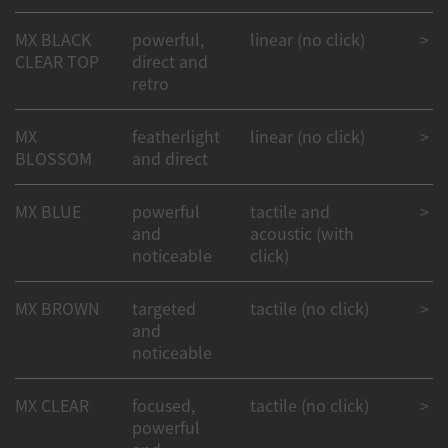
MX BLACK
powerful,
linear (no click)
> 50
CLEAR TOP
direct and
retro
MX
featherlight
linear (no click)
> 1
BLOSSOM
and direct
MX BLUE
powerful
tactile and
> 50
and
acoustic (with
noticeable
click)
MX BROWN
targeted
tactile (no click)
> 1
and
noticeable
MX CLEAR
focused,
tactile (no click)
> 50
powerful