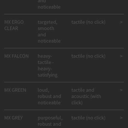
and
noticeable
MX ERGO
targeted,
tactile (no click)
> 50
CLEAR
smooth
and
noticeable
MX FALCON
heavy-
tactile (no click)
> 50
tactile -
heavy-
satisfying
MX GREEN
loud,
tactile and
> 50
robust and
acoustic (with
noticeable
click)
MX GREY
purposeful,
tactile (no click)
> 50
robust and