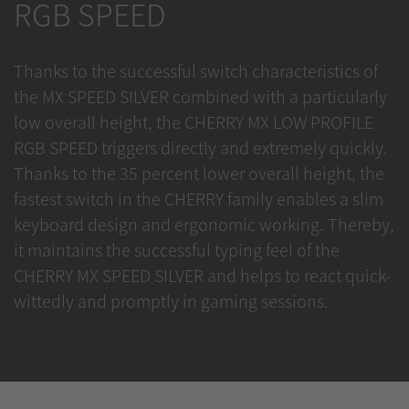
RGB SPEED
Thanks to the successful switch characteristics of
the MX SPEED SILVER combined with a particularly
low overall height, the CHERRY MX LOW PROFILE
RGB SPEED triggers directly and extremely quickly.
Thanks to the 35 percent lower overall height, the
fastest switch in the CHERRY family enables a slim
keyboard design and ergonomic working. Thereby,
it maintains the successful typing feel of the
CHERRY MX SPEED SILVER and helps to react quick-
wittedly and promptly in gaming sessions.