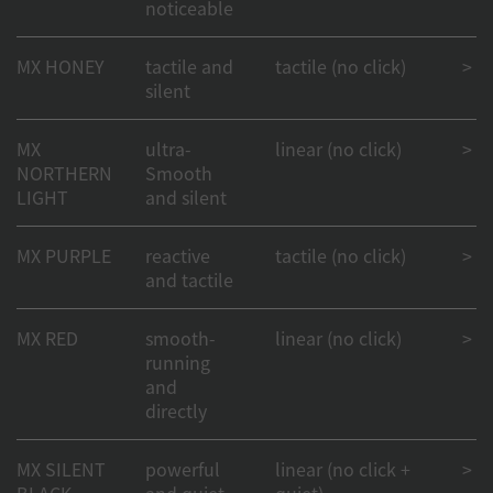
noticeable
MX HONEY
tactile and
tactile (no click)
> 50
silent
MX
ultra-
linear (no click)
> 50
NORTHERN
Smooth
LIGHT
and silent
MX PURPLE
reactive
tactile (no click)
> 50
and tactile
MX RED
smooth-
linear (no click)
> 1
running
and
directly
MX SILENT
powerful
linear (no click +
> 50
BLACK
and quiet
quiet)