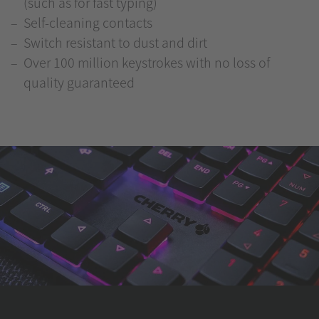
(such as for fast typing)
Self-cleaning contacts
Switch resistant to dust and dirt
Over 100 million keystrokes with no loss of
quality guaranteed