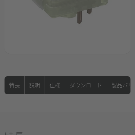
特長
説明
仕様
ダウンロード
製品バリ