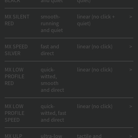
MX SILENT
smooth-
linear (no click +
> 50
RED
running
quiet)
and quiet
MX SPEED
fast and
linear (no click)
> 1
SILVER
direct
MX LOW
quick-
linear (no click)
> 1
PROFILE
witted,
RED
smooth
and direct
MX LOW
quick-
linear (no click)
> 1
PROFILE
witted, fast
SPEED
and direct
MX ULP
ultra-low
tactile and
> 50