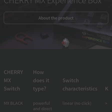
About the product
CHERRY
How
MX
does it
Switch
Switch
type?
characteristics
Ke
MX BLACK
powerful
linear (no click)
> 1
and direct