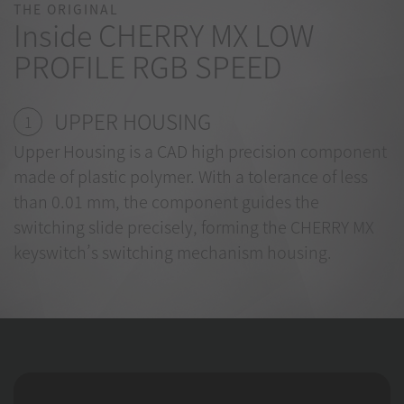
THE ORIGINAL
Inside CHERRY MX LOW
PROFILE RGB SPEED
UPPER HOUSING
1
Upper Housing is a CAD high precision component
made of plastic polymer. With a tolerance of less
than 0.01 mm, the component guides the
switching slide precisely, forming the CHERRY MX
keyswitch’s switching mechanism housing.