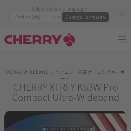
Select available language:
Change Language
ULTRA-WIDEBAND テクノロジー搭載ゲーミングキーボ
ード
CHERRY XTRFY K63W Pro
Compact Ultra-Wideband