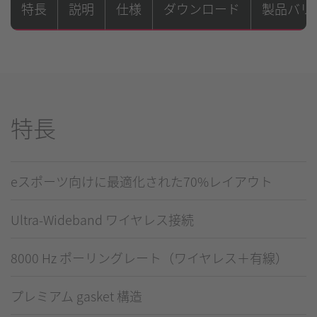
特長
説明
仕様
ダウンロード
製品バリ
特長
eスポーツ向けに最適化された70%レイアウト
Ultra-Wideband ワイヤレス接続
8000 Hz ポーリングレート（ワイヤレス＋有線）
プレミアム gasket 構造