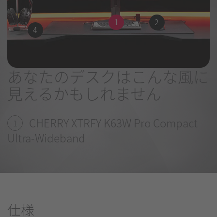
1
2
4
あなたのデスクはこんな風に
見えるかもしれません
CHERRY XTRFY K63W Pro Compact
1
Ultra-Wideband
仕様