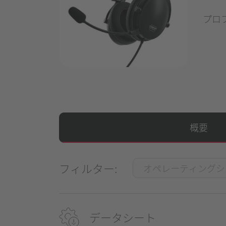
プロ
概要
フィルター:
データシート