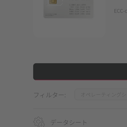
ECC-c
フィルター:
データシート