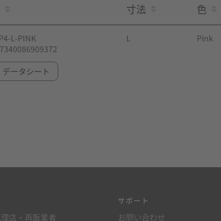
寸法
色
P4-L-PINK
L
Pink
 7340086909372
データシート
源
サポート
代理店・再販業者
お問い合わせ