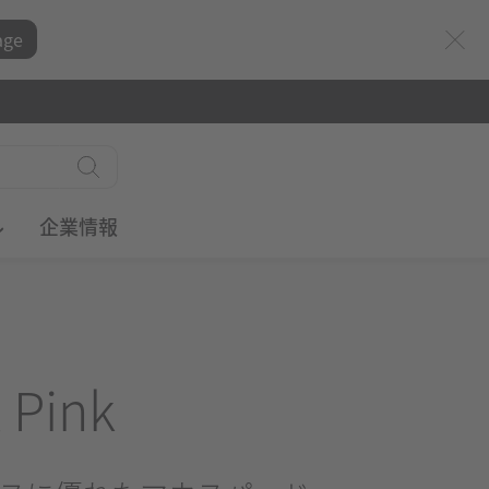
age
ル
企業情報
 Pink