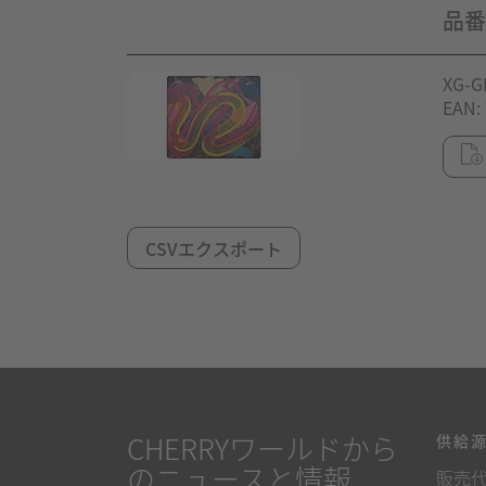
品番
XG-G
EAN:
CSVエクスポート
CHERRYワールドから
供給
のニュースと情報
販売