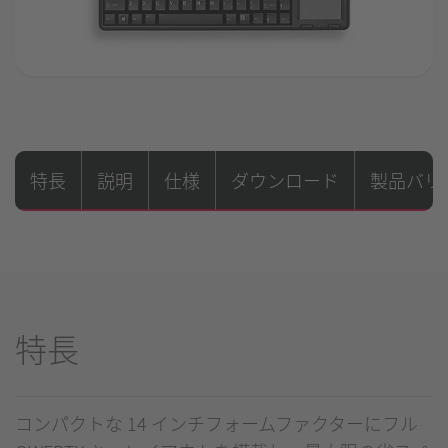
特長
説明
仕様
ダウンロード
製品バリ
特長
コンパクトな 14 インチフォームファクターにフル