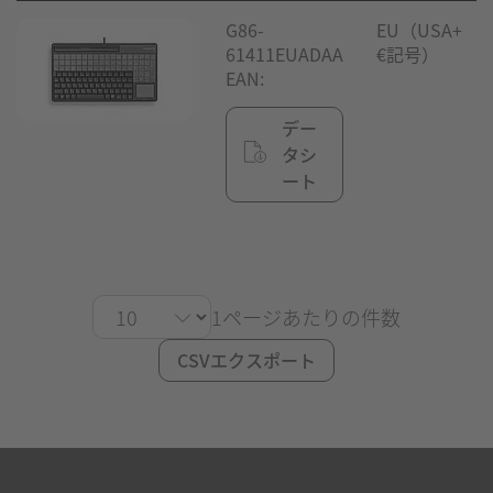
G86-
EU（USA+
61411EUADAA
€記号）
EAN:
デー
タシ
ート
1ページあたりの件数
CSVエクスポート