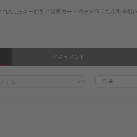
された135キー配列と磁気カード端末を備えた小型多機
ドキュメント