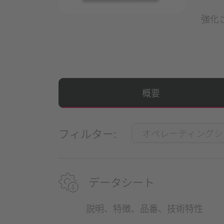
強化
概要
フィルター:
データシート
説明、特徴、品番、技術特性