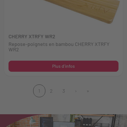
CHERRY XTRFY WR2
Repose-poignets en bambou CHERRY XTRFY
WR2
Plus d’infos
1
2
3
›
»
(actuel)