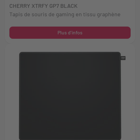
CHERRY XTRFY GP7 BLACK
Tapis de souris de gaming en tissu graphène
Plus d’infos