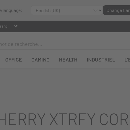
le language:
Change La
OFFICE
GAMING
HEALTH
INDUSTRIEL
L'
HERRY XTRFY COR