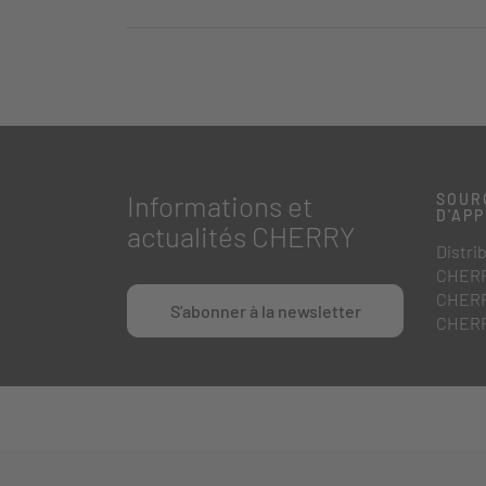
Informations et
SOUR
D'AP
actualités CHERRY
Distri
CHERR
CHERR
S'abonner à la newsletter
CHERR