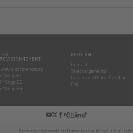
CES
SOUTIEN
PROVISIONNEMENT
Contact
buteurs et revendeurs
Téléchargements
Y Shop EU
Catalogues Produits online
Y Shop DE
FAQ
Y Shop FR
Déclaration d'accessibilité
Termes et conditions
Avis d'utilisati