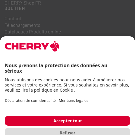
CHERRY Shop FR
SOUTIEN
Contact
Téléchargements
Catalogues Produits online
FAQ
A PROPOS DE NOUS
Recrutement
Relations investisseurs
Système de dénonciation
Code de conduite commerciale
Déclaration d'accessibilité
Termes et conditions
Avis d'utilisation
Déclaration de confidentialité
Mentions légales
Cookie