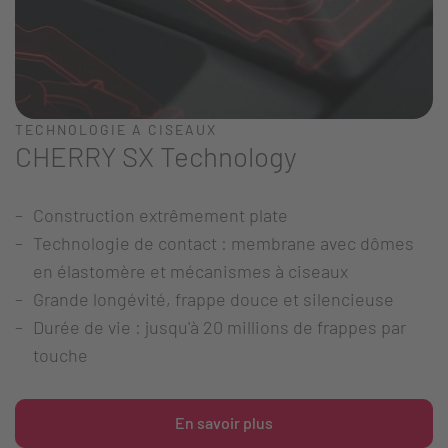
TECHNOLOGIE A CISEAUX
CHERRY SX Technology
Construction extrêmement plate
Technologie de contact : membrane avec dômes
en élastomère et mécanismes à ciseaux
Grande longévité, frappe douce et silencieuse
Durée de vie : jusqu'à 20 millions de frappes par
touche
En savoir plus