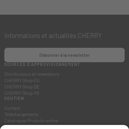
Informations et actualités CHERRY
S'abonner à la newsletter
SOURCES D'APPROVISIONNEMENT
Distributeurs et revendeurs
CHERRY Shop EU
CHERRY Shop DE
CHERRY Shop FR
SOUTIEN
Contact
Téléchargements
Catalogues Produits online
FAQ