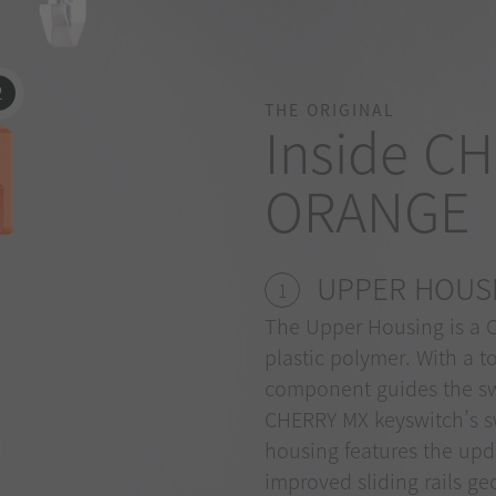
2
THE ORIGINAL
Inside C
ORANGE
UPPER HOUS
1
The Upper Housing is a 
plastic polymer. With a t
component guides the swi
CHERRY MX keyswitch’s 
housing features the upd
improved sliding rails ge