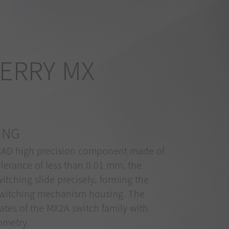
HERRY MX
ING
CAD high precision component made of
olerance of less than 0.01 mm, the
tching slide precisely, forming the
switching mechanism housing. The
ates of the MX2A switch family with
ometry.