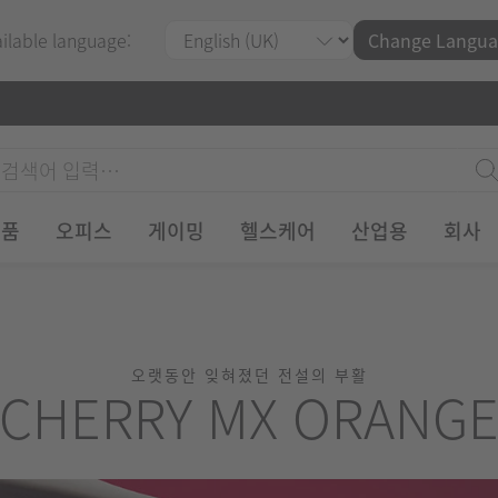
ailable language:
Change Langua
제품
오피스
게이밍
헬스케어
산업용
회사
오랫동안 잊혀졌던 전설의 부활
CHERRY MX ORANG