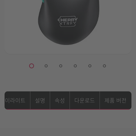
하이라이트
설명
속성
다운로드
제품 버전