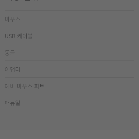
마우스
USB 케이블
동글
어댑터
예비 마우스 피트
매뉴얼