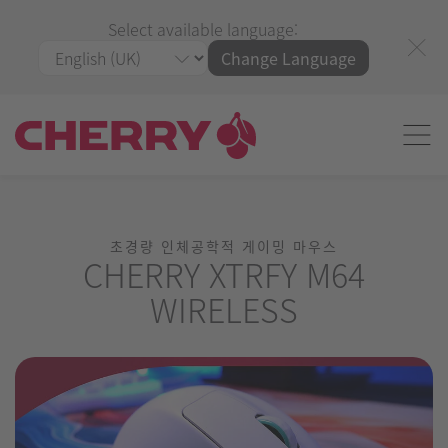
Select available language:
Change Language
초경량 인체공학적 게이밍 마우스
CHERRY XTRFY M64
WIRELESS