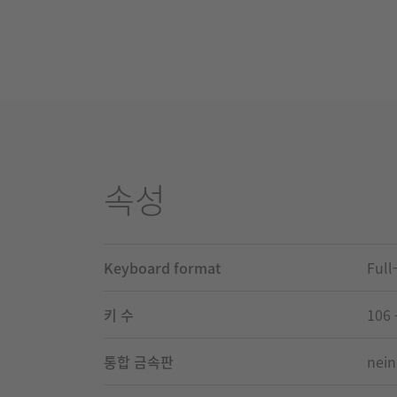
속성
Keyboard format
Full
키 수
106 
통합 금속판
nein