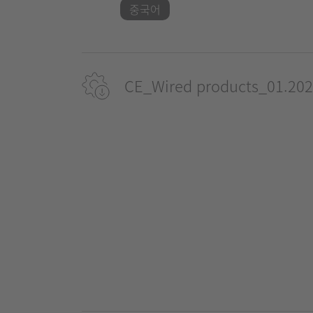
중국어
CE_Wired products_01.202